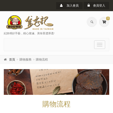
加入會員
會員登入
0
紀師傅好手藝，精心燉滷、美味香濃厚透!
選
單
首頁
購物服務
購物流程
購物流程