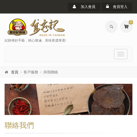
加入會員
會員登入
0
紀師傅好手藝，精心燉滷、美味香濃厚透!
選
單
首頁
客戶服務
與我聯絡
聯絡我們