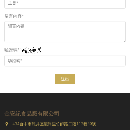
留言內容*
驗證碼*
送出
金安記食品廠有限公司
434台中市龍井區龍崗里竹師路二段112巷39號