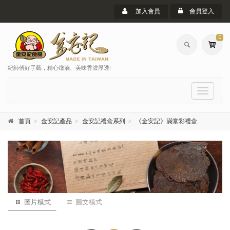
加入會員
會員登入
0
紀師傅好手藝，精心燉滷、美味香濃厚透!
選
單
首頁
金安記產品
金安記禮盒系列
《金安記》滿堂彩禮盒
圖片模式
圖文模式