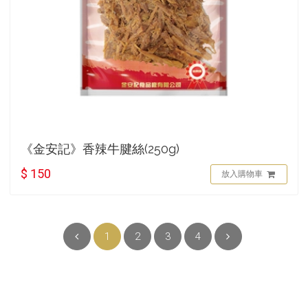
《金安記》香辣牛腱絲(250g)
$ 150
放入購物車
1
2
3
4