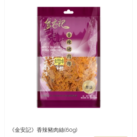
《金安記》香辣豬肉絲(60g)