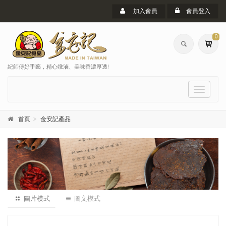
加入會員
會員登入
0
紀師傅好手藝，精心燉滷、美味香濃厚透!
選
單
首頁
金安記產品
圖片模式
圖文模式