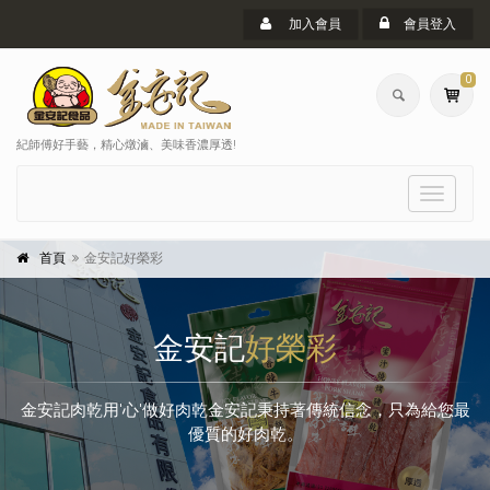
加入會員
會員登入
0
紀師傅好手藝，精心燉滷、美味香濃厚透!
選
單
首頁
金安記好榮彩
金安記
好榮彩
金安記肉乾用'心'做好肉乾金安記秉持著傳統信念，只為給您最
優質的好肉乾。