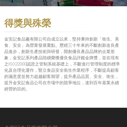
得獎與殊榮
金安記食品廠有限公司自成立以來，堅持秉持創新「衛生、美
食、安全」為營業發展重點。歷經三十年來的不斷創新改良產
品進步，創新生產技術與研發，開創優良產品品牌的企業形
象，金安記系列產品陸續榮獲優良食品評鑑金牌獎，並在現有
之ISO22000認證之管制系統基礎上，不斷進行管理制度的標準
化及合理化運作，豎立食品安全衛生作業程序，不斷提高顧客
的滿意度並努力超越顧客期望，提升產品品質、安全、衛生，
提升金安記食品公司在市場中的競爭地位，達到百年基業永續
經營的目的。