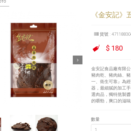
OTO
《金安記》五香
貨號 : 47118830
$ 180
Next
金安記食品廠有限公
豬肉乾、豬肉絲、豬
一、衛生可靠』為經
器，最細膩的加工手
選肉品，獨特熬製醬
的嚼勁，爽口的滋味
數量